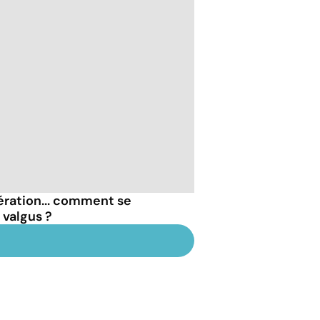
ération... comment se
 valgus ?