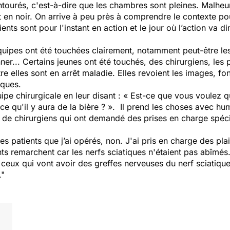
entourés, c'est-à-dire que les chambres sont pleines. Malhe
nt en noir. On arrive à peu près à comprendre le contexte p
ents sont pour l'instant en action et le jour où l’action va 
quipes ont été touchées clairement, notamment peut-être les
nner... Certains jeunes ont été touchés, des chirurgiens, le
e elles sont en arrêt maladie. Elles revoient les images, f
iques.
ipe chirurgicale en leur disant : « Est-ce que vous voulez 
ce qu'il y aura de la bière ? ». Il prend les choses avec h
e chirurgiens qui ont demandé des prises en charge spécifiq
es patients que j’ai opérés, non. J'ai pris en charge des pla
ts remarchent car les nerfs sciatiques n'étaient pas abîmés.
eux qui vont avoir des greffes nerveuses du nerf sciatique
."