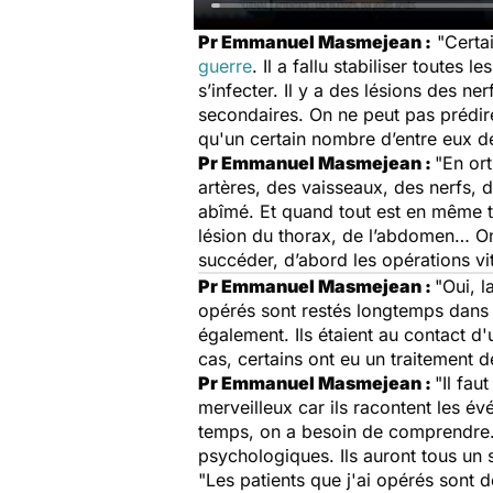
Pr Emmanuel Masmejean :
"
Certai
guerre
. Il a fallu stabiliser toutes
s’infecter. Il y a des lésions des ne
secondaires. On ne peut pas prédire
qu'un certain nombre d’entre eux d
Pr Emmanuel Masmejean :
"En or
artères, des vaisseaux, des nerfs,
abîmé. Et quand tout est en même 
lésion du thorax, de l’abdomen… On 
succéder, d’abord les opérations vi
Pr Emmanuel Masmejean :
"Oui, l
opérés sont restés longtemps dans l
également. Ils étaient au contact d
cas, certains ont eu un traitement d
Pr Emmanuel Masmejean :
"Il fau
merveilleux car ils racontent les é
temps, on a besoin de comprendre. 
psychologiques. Ils auront tous un 
"Les patients que j'ai opérés sont dé