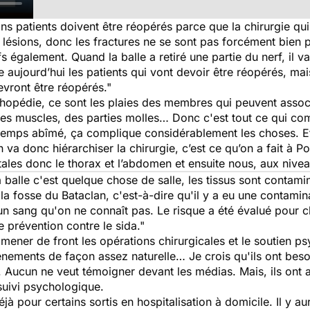
ns patients doivent être réopérés parce que la chirurgie qui 
 les lésions, donc les fractures ne se sont pas forcément bien
rfs également. Quand la balle a retiré une partie du nerf, il v
 aujourd’hui les patients qui vont devoir être réopérés, mai
evront être réopérés."
thopédie, ce sont les plaies des membres qui peuvent associ
 des muscles, des parties molles… Donc c'est tout ce qui c
temps abîmé, ça complique considérablement les choses. Et
va donc hiérarchiser la chirurgie, c’est ce qu’on a fait à 
tales donc le thorax et l’abdomen et ensuite nous, aux nive
a balle c'est quelque chose de salle, les tissus sont contamin
a fosse du Bataclan, c'est-à-dire qu'il y a eu une contamin
'un sang qu'on ne connaît pas. Le risque a été évalué pour 
e prévention contre le sida."
t mener de front les opérations chirurgicales et le soutien 
vénements de façon assez naturelle… Je crois qu'ils ont bes
Aucun ne veut témoigner devant les médias. Mais, ils ont a
suivi psychologique.
jà pour certains sortis en hospitalisation à domicile. Il y aur