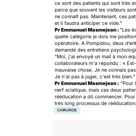
ce sont des patients qui sont très 
parce que souvent les visiteurs so
ne connaît pas. Maintenant, ces pati
et il faudra anticiper ce vide."
Pr Emmanuel Masmejean :
"Les é
quelle catégorie je dois me positio
opératoire. A Pompidou, deux d’entr
demandé des entretiens psycholog
"Moi, j'ai envoyé un mail à mon équ
collaborateurs m'a répondu : « Est-
mauvaise chose. Je ne connais pas d
Je n'ai pas à juger, c'est très bien."
Pr Emmanuel Masmejean :
"Pour l
nerf sciatique, mais ces deux patien
rééducation a dû commencer. Pour c
très long processus de rééducation
CHIRURGIE