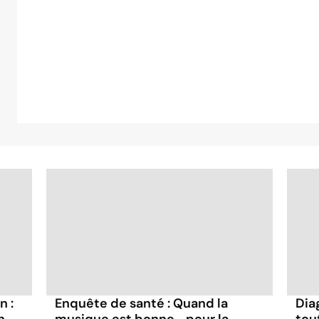
n :
Enquête de santé : Quand la
Dia
n
musique est bonne... pour la
tou