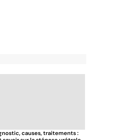
gnostic, causes, traitements :
t savoir sur la sténose urétrale