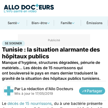
Santé
Bien-être
Famille
Émissions
Accueil
Santé
Société
Économie
Se soigner
SE SOIGNER
Tunisie : la situation alarmante des
hôpitaux publics
Manque d’hygiène, structures dégradées, pénurie de
matériels... Les décès de 15 nourrissons qui
ont bouleversé le pays en mars dernier traduisent la
gravité de la situation des hôpitaux publics tunisiens.
Par
La rédaction d'Allo Docteurs
Partager
Mis à jour le
17/05/2019
Le
décès de 15 nourrissons
, du à une bactérie présente