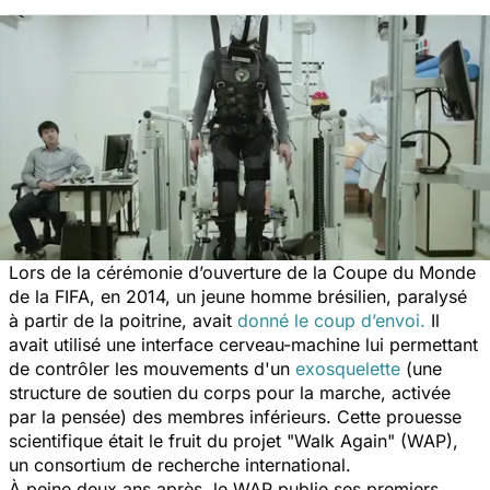
Lors de la cérémonie d’ouverture de la Coupe du Monde
de la FIFA, en 2014, un jeune homme brésilien, paralysé
à partir de la poitrine, avait
donné le coup d’envoi.
Il
avait utilisé une interface cerveau-machine lui permettant
de contrôler les mouvements d'un
exosquelette
(une
structure de soutien du corps pour la marche, activée
par la pensée) des membres inférieurs. Cette prouesse
scientifique était le fruit du projet "Walk Again" (WAP),
un consortium de recherche international.
À peine deux ans après, le WAP publie ses premiers