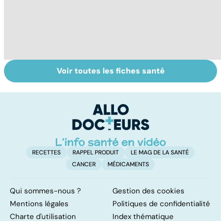
Voir toutes les fiches santé
Tout savoir sur le
Staphylocoque
C
cerveau
doré : une
m
bactérie sous
surveillance
RECETTES
RAPPEL PRODUIT
LE MAG DE LA SANTÉ
CANCER
MÉDICAMENTS
Qui sommes-nous ?
Gestion des cookies
Mentions légales
Politiques de confidentialité
Charte d'utilisation
Index thématique