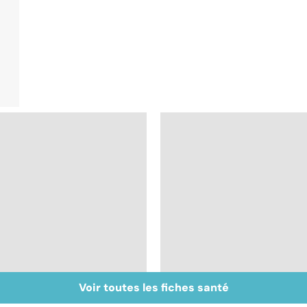
Voir toutes les fiches santé
Staphylocoque doré :
Métastases, le