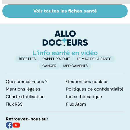
Voir toutes les fiches santé
Tout savoir sur le
Staphylocoque
M
cerveau
doré : une
c
bactérie sous
surveillance
RECETTES
RAPPEL PRODUIT
LE MAG DE LA SANTÉ
CANCER
MÉDICAMENTS
Qui sommes-nous ?
Gestion des cookies
Mentions légales
Politiques de confidentialité
Charte d'utilisation
Index thématique
Flux RSS
Flux Atom
Retrouvez-nous sur