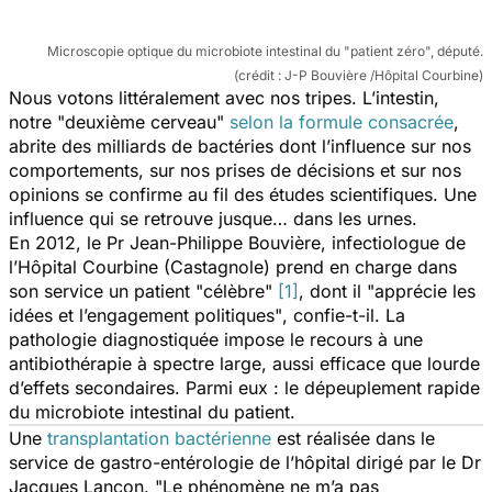
Microscopie optique du microbiote intestinal du "patient zéro", député.
(crédit : J-P Bouvière /Hôpital Courbine)
Nous votons littéralement avec nos tripes. L’intestin,
notre "deuxième cerveau"
selon la formule consacrée
,
abrite des milliards de bactéries dont l’influence sur nos
comportements, sur nos prises de décisions et sur nos
opinions se confirme au fil des études scientifiques. Une
influence qui se retrouve jusque… dans les urnes.
En 2012, le Pr Jean-Philippe Bouvière, infectiologue de
l’Hôpital Courbine (Castagnole) prend en charge dans
son service un patient "célèbre"
[1]
, dont il
"apprécie les
idées et l’engagement politiques"
, confie-t-il. La
pathologie diagnostiquée impose le recours à une
antibiothérapie à spectre large, aussi efficace que lourde
d’effets secondaires. Parmi eux : le dépeuplement rapide
du microbiote intestinal du patient.
Une
transplantation bactérienne
est réalisée dans le
service de gastro-entérologie de l’hôpital dirigé par le Dr
Jacques Lançon.
"Le phénomène ne m’a pas