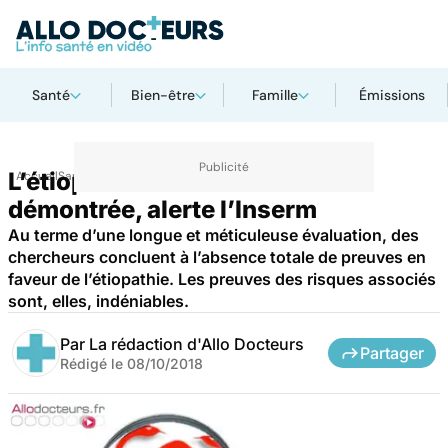
Santé
Bien-être
Famille
Émissions
L’étiopathie : aucune efficacité
Accueil
Santé
Maladies
démontrée, alerte l’Inserm
Au terme d’une longue et méticuleuse évaluation, des
chercheurs concluent à l’absence totale de preuves en
faveur de l’étiopathie. Les preuves des risques associés
sont, elles, indéniables.
Par
La rédaction d'Allo Docteurs
Partager
Rédigé le
08/10/2018