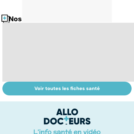
Nos fiches santé
Voir toutes les fiches santé
Tout savoir sur
Inflammation des
Su
les infections
amygdales : que
le
pulmonaires
faire en cas
l'
d'angine ?