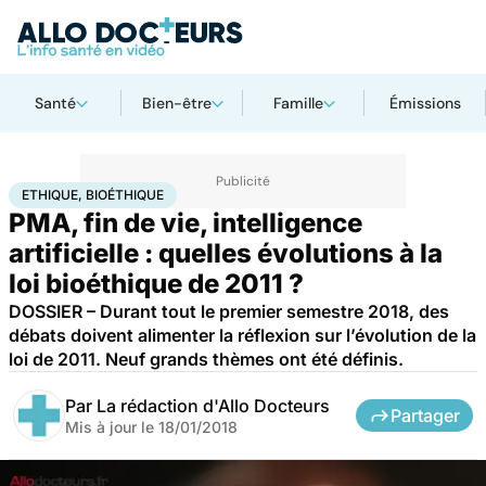
Santé
Bien-être
Famille
Émissions
Accueil
Santé
Ethique, Bioéthique
ETHIQUE, BIOÉTHIQUE
PMA, fin de vie, intelligence
artificielle : quelles évolutions à la
loi bioéthique de 2011 ?
DOSSIER – Durant tout le premier semestre 2018, des
débats doivent alimenter la réflexion sur l’évolution de la
loi de 2011. Neuf grands thèmes ont été définis.
Par
La rédaction d'Allo Docteurs
Partager
Mis à jour le
18/01/2018