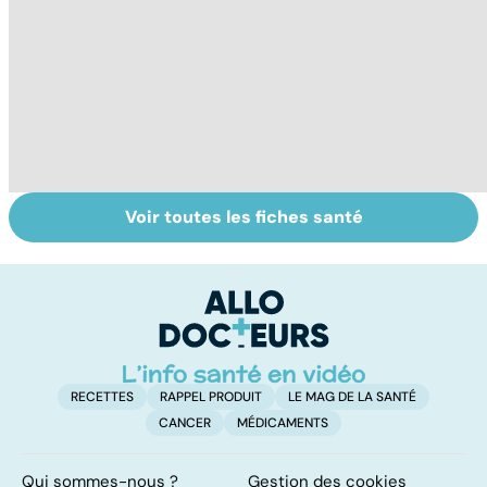
Voir toutes les fiches santé
Le café : une
Les aidants
Al
mine d'or pour
familiaux aussi
d
notre santé ?
ont besoin d'aide
di
tr
RECETTES
RAPPEL PRODUIT
LE MAG DE LA SANTÉ
CANCER
MÉDICAMENTS
Qui sommes-nous ?
Gestion des cookies