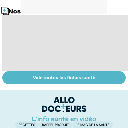
Nos fiches santé
Voir toutes les fiches santé
Tout savoir sur le
Staphylocoque
M
cerveau
doré : une
c
bactérie sous
surveillance
RECETTES
RAPPEL PRODUIT
LE MAG DE LA SANTÉ