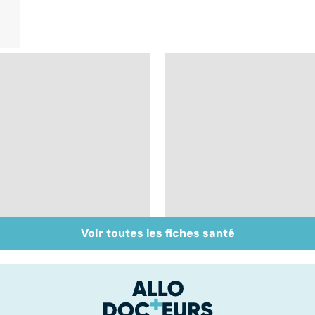
Voir toutes les fiches santé
Grippe : quels
Grippe A : des
symptômes et quel
vaccins qui font
traitement ?
débat