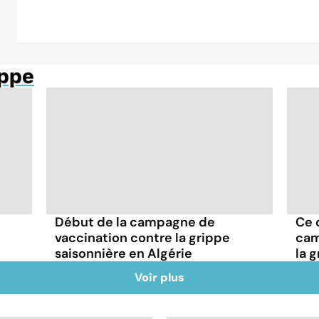
ippe
Début de la campagne de
Ce q
vaccination contre la grippe
cam
saisonnière en Algérie
la 
Voir plus