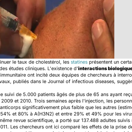
nuer le taux de cholestérol, les
statines
présentent un certa
des études cliniques. L'existence d'
interactions biologiqu
immunitaire ont incité deux équipes de chercheurs à interrog
avaux, publiés dans le
Journal of infectious diseases
, suggè
le suivi de 5.000 patients âgés de plus de 65 ans ayant reçu
 2009 et 2010. Trois semaines après l'injection, les personn
'anticorps significativement plus faible que les autres (est
e 54% et 80% à A(H3N2) et entre 29% et 49% pour les viru
ême revue scientifique, a porté sur 137.488 adultes suivis 
011. Les chercheurs ont ici comparé les effets de la prise de