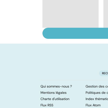
Troubles anxieux, une
anxiété envahissante
REC
Qui sommes-nous ?
Gestion des c
Mentions légales
Politiques de c
Charte d'utilisation
Index thémati
Flux RSS
Flux Atom