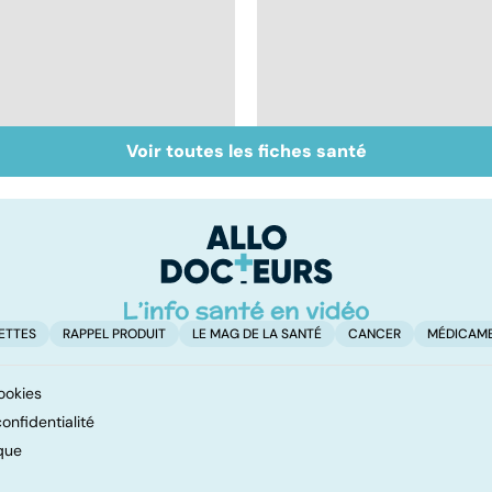
Voir toutes les fiches santé
Un rhume, ça se
Votre santé en
soigne ?
vacances
ETTES
RAPPEL PRODUIT
LE MAG DE LA SANTÉ
CANCER
MÉDICAM
ookies
onfidentialité
que