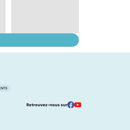
Placebo : avec ou
sans effets ?
ENTS
Retrouvez-nous sur