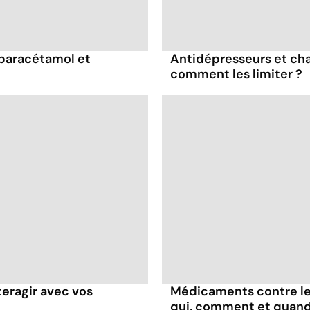
 paracétamol et
Antidépresseurs et chal
comment les limiter ?
teragir avec vos
Médicaments contre les
qui, comment et quand