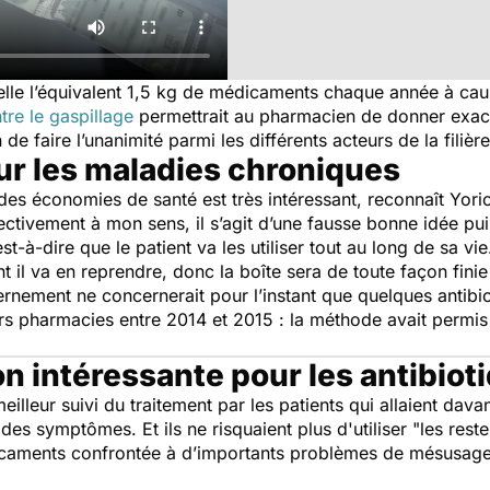
lle l’équivalent 1,5 kg de médicaments chaque année à cause
ntre le gaspillage
permettrait au pharmacien de donner exa
de faire l’unanimité parmi les différents acteurs de la filière
our les maladies chroniques
e des économies de santé est très intéressant,
reconnaît Yori
ectivement à mon sens, il s’agit d’une fausse bonne idée pui
t-à-dire que le patient va les utiliser tout au long de sa vie
t il va en reprendre, donc la boîte sera de toute façon finie
nement ne concernerait pour l’instant que quelques antibi
rs pharmacies entre 2014 et 2015 : la méthode avait permis
n intéressante pour les antibiot
meilleur suivi du traitement par les patients qui allaient dav
n des symptômes. Et ils ne risquaient plus d'utiliser "les res
icaments confrontée à d’importants problèmes de mésusage q