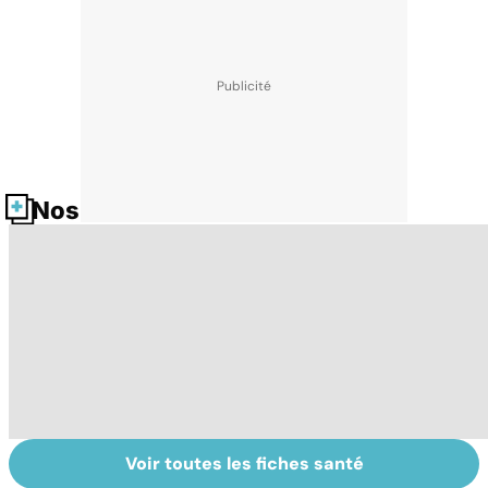
Nos fiches santé
Voir toutes les fiches santé
La
Myopathie de
Su