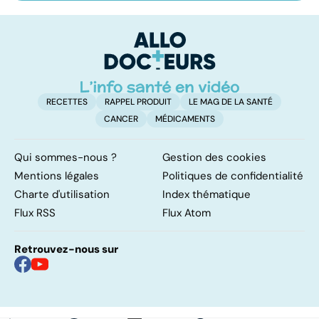
drépanocytose,
Duchenne : la
q
une maladie des
myopathie de
dé
globules rouges
l'enfant la plus
fréquente
RECETTES
RAPPEL PRODUIT
LE MAG DE LA SANTÉ
CANCER
MÉDICAMENTS
Qui sommes-nous ?
Gestion des cookies
Mentions légales
Politiques de confidentialité
Charte d'utilisation
Index thématique
Flux RSS
Flux Atom
Retrouvez-nous sur