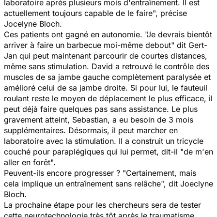
laboratoire après plusieurs mois d'entraînement. Il est
actuellement toujours capable de le fai
re", précise
Jocelyne Bloch.
Ces patients ont gagné en autonomie.
"Je devrais bientôt
arriver à faire un barbecue moi-même debout"
dit Gert-
Jan qui peut maintenant parcourir de courtes distances,
même sans stimulation. David a retrouvé le contrôle des
muscles de sa jambe gauche complètement paralysée et
amélioré celui de sa jambe droite. Si pour lui, le fauteuil
roulant reste le moyen de déplacement le plus efficace, il
peut déjà faire quelques pas sans assistance. Le plus
gravement atteint, Sebastian, a eu besoin de 3 mois
supplémentaires. Désormais, il peut marcher en
laboratoire avec la stimulation. Il a construit un tricycle
couché pour paraplégiques qui lui permet, dit-il "
de m'en
aller en forêt
".
Peuvent-ils encore progresser ? "
Certainement, mais
cela implique un entraînement sans relâche
", dit Joeclyne
Bloch.
La prochaine étape pour les chercheurs sera de tester
cette neurotechnologie très tôt après le traumatisme,