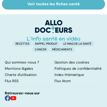
Voir toutes les fiches santé
L'anosmie,
AVC : quand le
A
l'odorat en moins
cerveau fait une
va
attaque
cé
é
t
RECETTES
RAPPEL PRODUIT
LE MAG DE LA SANTÉ
CANCER
MÉDICAMENTS
Qui sommes-nous ?
Gestion des cookies
Mentions légales
Politiques de confidentialité
Charte d'utilisation
Index thématique
Flux RSS
Flux Atom
Retrouvez-nous sur