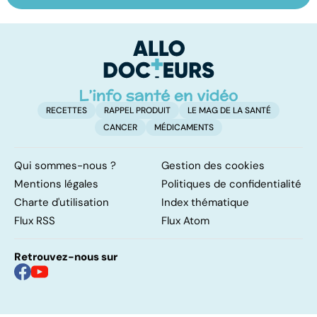
les infections
amygdales : que
le
pulmonaires
faire en cas
l'
d'angine ?
RECETTES
RAPPEL PRODUIT
LE MAG DE LA SANTÉ
CANCER
MÉDICAMENTS
Qui sommes-nous ?
Gestion des cookies
Mentions légales
Politiques de confidentialité
Charte d'utilisation
Index thématique
Flux RSS
Flux Atom
Retrouvez-nous sur