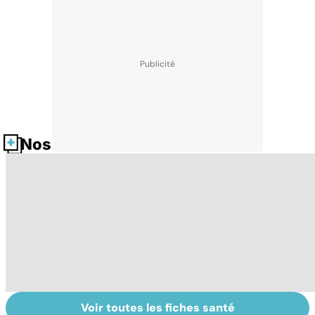
Nos fiches santé
Voir toutes les fiches santé
Tout savoir sur
Inflammation des
Su