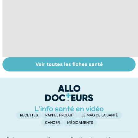
Voir toutes les fiches santé
Donner son corps
La greffe, du
Gr
à la science
prélèvement à la
c
transplantation
le
RECETTES
RAPPEL PRODUIT
LE MAG DE LA SANTÉ
CANCER
MÉDICAMENTS