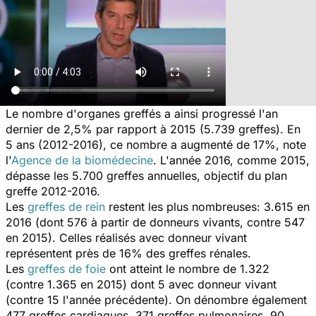
Le nombre d'organes greffés a ainsi progressé l'an
dernier de 2,5% par rapport à 2015 (5.739 greffes). En
5 ans (2012-2016), ce nombre a augmenté de 17%, note
l'
Agence de la biomédecine
. L'année 2016, comme 2015,
dépasse les 5.700 greffes annuelles, objectif du plan
greffe 2012-2016.
Les
greffes de rein
restent les plus nombreuses: 3.615 en
2016 (dont 576 à partir de donneurs vivants, contre 547
en 2015). Celles réalisés avec donneur vivant
représentent près de 16% des greffes rénales.
Les
greffes de foie
ont atteint le nombre de 1.322
(contre 1.365 en 2015) dont 5 avec donneur vivant
(contre 15 l'année précédente). On dénombre également
477 greffes cardiaques, 371 greffes pulmonaires, 90