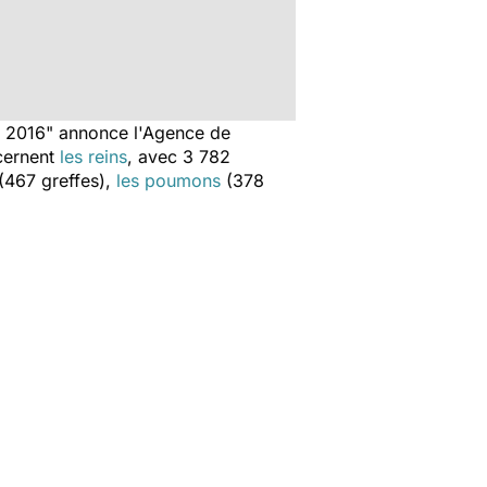
à 2016
" annonce l'Agence de
cernent
les reins
, avec 3 782
(467 greffes),
les poumons
(378