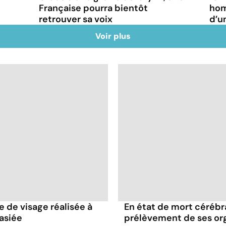
Française pourra bientôt
hom
retrouver sa voix
d’u
Voir plus
e de visage réalisée à
En état de mort cérébral
asiée
prélèvement de ses or