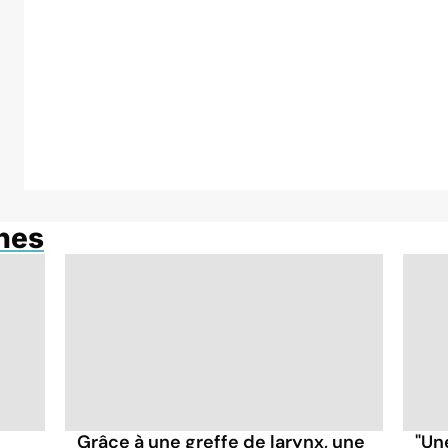
anes
Grâce à une greffe de larynx, une
"Un