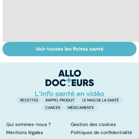
Voir toutes les fiches santé
Burn-out :
Vivre après un
St
l'épuisement
cancer
ac
professionnel
M
tr
RECETTES
RAPPEL PRODUIT
LE MAG DE LA SANTÉ
CANCER
MÉDICAMENTS
Qui sommes-nous ?
Gestion des cookies
Mentions légales
Politiques de confidentialité