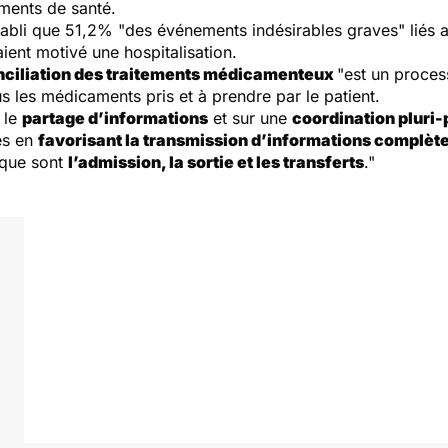
ments de santé.
tabli que 51,2% "des événements indésirables graves" liés
ent motivé une hospitalisation.
nciliation des traitements médicamenteux
"est un proces
us les médicaments pris et à prendre par le patient.
r le
partage d’informations
et sur une
coordination pluri-
es en
favorisant la transmission d’informations complèt
n que sont
l’admission, la sortie et les transferts
."