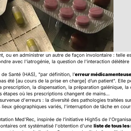
 ou en administrer un autre de façon involontaire : telle est
ondre avec l'iatrogénie, la question de l'interaction délétè
é de Santé (HAS),
"
par définition, l’
erreur médicamenteus
pas été [au cours de la prise en charge] d’un patient".
Elle p
la prescription, la dispensation, la préparation galénique, la d
es étapes où les prescriptions changent de mains…
 survenue d'erreurs : la diversité des pathologies traitées su
 lieux géographiques variés, l'interruption de tâche en cours
tation Med'Rec, inspirée de l’initiative High5s de l'Organis
lontaires ont systématisé l'obtention d'une
liste de tous l