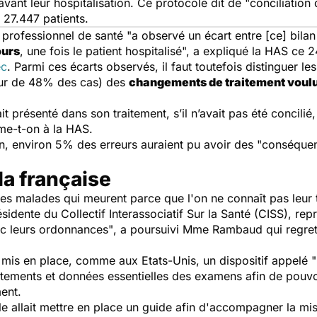
avant leur hospitalisation. Ce protocole dit de
"conciliation
 27.447 patients.
n professionnel de santé
"a observé un écart entre [ce] bila
ours
, une fois le patient hospitalisé",
a expliqué la HAS ce 2
ec
. Parmi ces écarts observés, il faut toutefois distinguer les
ur de 48% des cas) des
changements de traitement voulu
t présenté dans son traitement, s’il n’avait pas été concili
me-t-on à la HAS.
on, environ 5% des erreurs auraient pu avoir des "conséque
la française
des malades qui meurent parce que l'on ne connaît pas leur
dente du Collectif Interassociatif Sur la Santé (CISS), repr
vec leurs ordonnances"
, a poursuivi Mme Rambaud qui regrett
 mis en place, comme aux Etats-Unis, un dispositif appelé "
aitements et données essentielles des examens afin de pouvo
ent.
e allait mettre en place un guide afin d'accompagner la mis