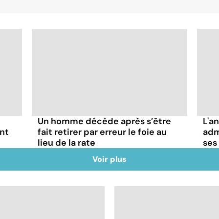
Un homme décède après s’être
L'a
ant
fait retirer par erreur le foie au
adm
lieu de la rate
ses
Voir plus