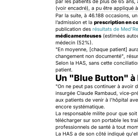
par les patients de plus de 65 ans, 
(voir encadré), a pu être appliqué à
Par la suite, à 46.188 occasions, u
l’admission et la
prescription en c
publication des
résultats de Med'R
médicamenteuses
(estimées auto
médecin (52%).
"En moyenne, [chaque patient] aurai
changement non documenté"
, résu
Selon la HAS, sans cette conciliati
patient.
Un "Blue Button" à 
"On ne peut pas continuer à avoir 
insurgée Claude Rambaud, vice-prési
aux patients de venir à l'hôpital a
encore systématique.
La responsable milite pour que soit
télécharger sur son portable les tr
professionnels de santé à tout mom
La HAS a de son côté indiqué qu'ell