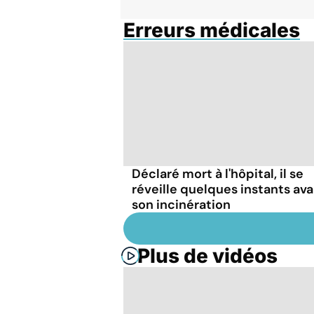
Erreurs médicales
Déclaré mort à l'hôpital, il se
réveille quelques instants av
son incinération
Plus de vidéos