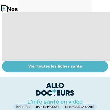
Nos fiches santé
Voir toutes les fiches santé
Mediator® : le
Tout savoir sur
I
début d'une
les infections
a
enquête
pulmonaires
fa
d'
RECETTES
RAPPEL PRODUIT
LE MAG DE LA SANTÉ