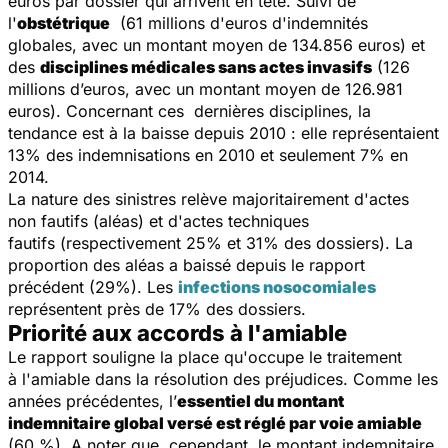
euros par dossier qui arrivent en tête. Suivi de
l'
obstétrique
(61 millions d'euros d'indemnités
globales, avec un montant moyen de 134.856 euros) et
des
disciplines médicales sans actes invasifs
(126
millions d’euros, avec un montant moyen de 126.981
euros). Concernant ces dernières disciplines, la
tendance est à la baisse depuis 2010 : elle représentaient
13% des indemnisations en 2010 et seulement 7% en
2014.
La nature des sinistres relève majoritairement d'actes
non fautifs (aléas) et d'actes techniques
fautifs (respectivement 25% et 31% des dossiers). La
proportion des aléas a baissé depuis le rapport
précédent (29%). Les
infections nosocomiales
représentent près de 17% des dossiers.
Priorité aux accords à l'amiable
Le rapport souligne la place qu'occupe le traitement
à l'amiable dans la résolution des préjudices. Comme les
années précédentes, l’
essentiel du montant
indemnitaire global versé est réglé par voie amiable
(60 %). A noter que, cependant, le montant indemnitaire