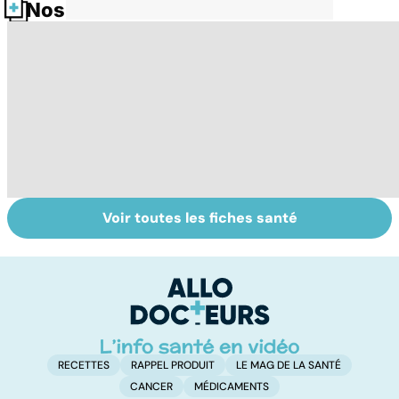
Nos fiches santé
Voir toutes les fiches santé
Pneumothorax :
Tout savoir sur
I
quand l'air
les infections
a
s'échappe des
pulmonaires
fa
poumons
d'
RECETTES
RAPPEL PRODUIT
LE MAG DE LA SANTÉ
CANCER
MÉDICAMENTS