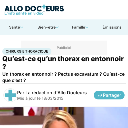
Santé
Bien-être
Famille
Émissions
Accueil
Santé
Maladies
Chirurgie thoracique
CHIRURGIE THORACIQUE
Qu’est-ce qu’un thorax en entonnoir
?
Un thorax en entonnoir ? Pectus excavatum ? Qu’est-ce
que c’est ?
Par
La rédaction d'Allo Docteurs
Partager
Mis à jour le
18/03/2015