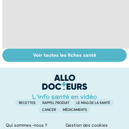
Voir toutes les fiches santé
La main, un outil
Prévenir les
Br
utile mais fragile
intoxications au
e
monoxyde de
g
carbone
RECETTES
RAPPEL PRODUIT
LE MAG DE LA SANTÉ
CANCER
MÉDICAMENTS
Qui sommes-nous ?
Gestion des cookies