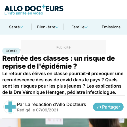
Santé
Bien-être
Famille
Émissions
Accueil
Santé
Maladies
Maladies infectieuses
Covid
COVID
Rentrée des classes : un risque de
reprise de l'épidémie ?
Le retour des élèves en classe pourrait-il provoquer une
recrudescence des cas de covid dans le pays ? Quels
sont les risques pour les plus jeunes ? Les explications
de la Dre Véronique Hentgen, pédiatre infectiologue.
Par
La rédaction d'Allo Docteurs
Partager
Rédigé le
07/09/2021