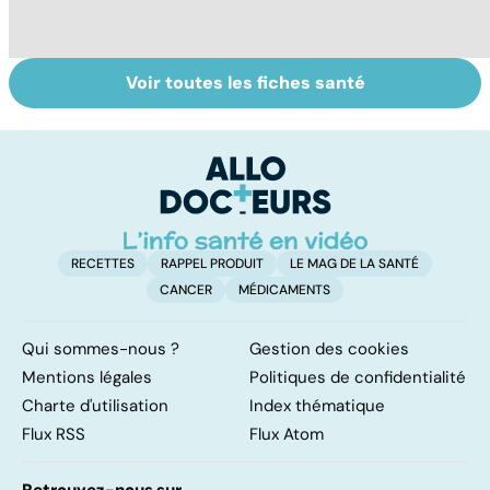
Voir toutes les fiches santé
Tout savoir sur
Covid-19 : tout
I
les infections
savoir sur la
a
pulmonaires
maladie
fa
d'
RECETTES
RAPPEL PRODUIT
LE MAG DE LA SANTÉ
CANCER
MÉDICAMENTS
Qui sommes-nous ?
Gestion des cookies
Mentions légales
Politiques de confidentialité
Charte d'utilisation
Index thématique
Flux RSS
Flux Atom