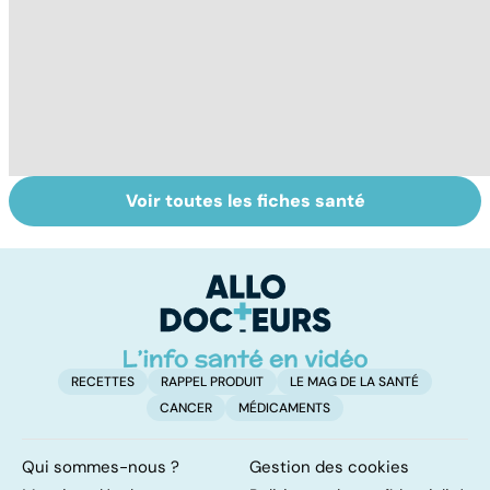
Voir toutes les fiches santé
Bien dormir,
Fatigue
H
mais... sans
chronique : un
u
médicaments !
syndrome mal
in
connu
l'
RECETTES
RAPPEL PRODUIT
LE MAG DE LA SANTÉ
CANCER
MÉDICAMENTS
Qui sommes-nous ?
Gestion des cookies