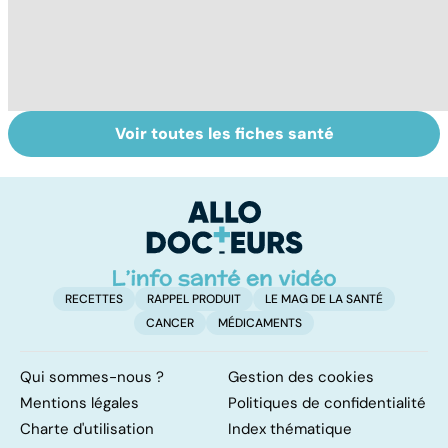
Voir toutes les fiches santé
Le lymphome, un
Alimentation :
Pe
cancer peu
nos assiettes
re
connu mais
sont-elles
fréquent
toxiques ?
RECETTES
RAPPEL PRODUIT
LE MAG DE LA SANTÉ
CANCER
MÉDICAMENTS
Qui sommes-nous ?
Gestion des cookies
Mentions légales
Politiques de confidentialité
Charte d'utilisation
Index thématique