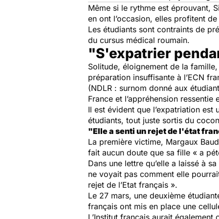
Même si le rythme est éprouvant, Si
en ont l’occasion, elles profitent de
Les étudiants sont contraints de pr
du cursus médical roumain.
"S'expatrier pendan
Solitude, éloignement de la famille,
préparation insuffisante à l’ECN fr
(NDLR : surnom donné aux étudiants
France et l’appréhension ressentie 
Il est évident que l’expatriation es
étudiants, tout juste sortis du cocon
"Elle a senti un rejet de l'état fra
La première victime, Margaux Baudi
fait aucun doute que sa fille « a p
Dans une lettre qu’elle a laissé à sa
ne voyait pas comment elle pourrait 
rejet de l’Etat français »
.
Le 27 mars, une deuxième étudiante s
français ont mis en place une cellu
L’Institut français aurait également 