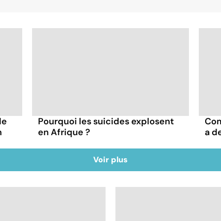
de
Pourquoi les suicides explosent
Com
n
en Afrique ?
a d
Voir plus