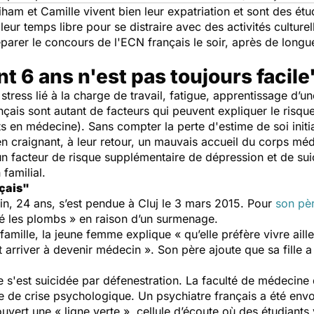
ham et Camille vivent bien leur expatriation et sont des étu
 leur temps libre pour se distraire avec des activités culturel
éparer le concours de l'ECN français le soir, après de long
t 6 ans n'est pas toujours facile
 stress lié à la charge de travail, fatigue, apprentissage d’
ançais sont autant de facteurs qui peuvent expliquer le risq
 en médecine). Sans compter la perte d'estime de soi initia
en craignant, à leur retour, un mauvais accueil du corps méd
t un facteur de risque supplémentaire de dépression et de su
 familial.
nçais"
n, 24 ans, s’est pendue à Cluj le 3 mars 2015. Pour
son pè
été les plombs » en raison d’un surmenage.
 famille, la jeune femme explique « qu’elle préfère vivre aille
arriver à devenir médecin ». Son père ajoute que sa fille a 
'est suicidée par défenestration. La faculté de médecine de 
le de crise psychologique. Un psychiatre français a été envo
ouvert une « ligne verte », cellule d’écoute où des étudiants