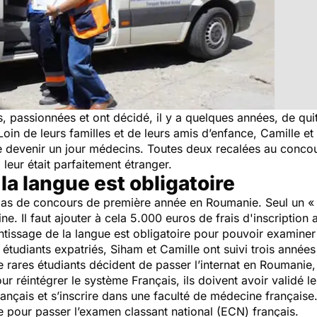
, passionnées et ont décidé, il y a quelques années, de quit
n de leurs familles et de leurs amis d’enfance, Camille et 
 de devenir un jour médecins. Toutes deux recalées au conc
 leur était parfaitement étranger.
la langue est obligatoire
a pas de concours de première année en Roumanie. Seul un « 
e. Il faut ajouter à cela 5.000 euros de frais d'inscription
ntissage de la langue est obligatoire pour pouvoir examiner 
 étudiants expatriés, Siham et Camille ont suivi trois année
rares étudiants décident de passer l’internat en Roumanie, 
ur réintégrer le système Français, ils doivent avoir validé 
ançais et s’inscrire dans une faculté de médecine française
ne pour passer l’examen classant national (ECN) français.