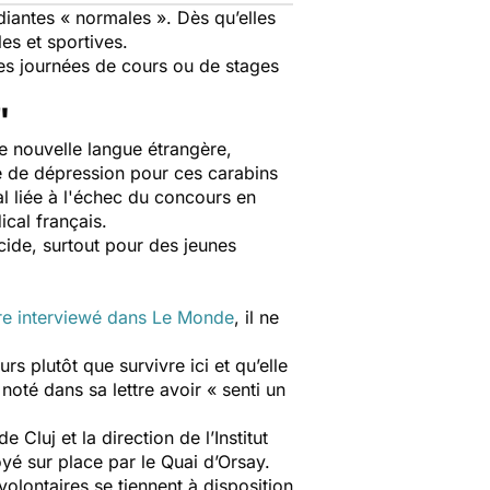
diantes « normales ». Dès qu’elles
les et sportives.
ues journées de cours ou de stages
"
une nouvelle langue étrangère,
ue de dépression pour ces carabins
l liée à l'échec du concours en
ical français.
icide, surtout pour des jeunes
re interviewé dans
Le Monde
, il ne
urs plutôt que survivre ici et qu’elle
noté dans sa lettre avoir « senti un
Cluj et la direction de l’Institut
yé sur place par le Quai d’Orsay.
 volontaires se tiennent à disposition