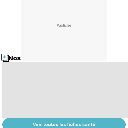
Nos fiches santé
Voir toutes les fiches santé
Suicide : prévenir
Automutilation :
To