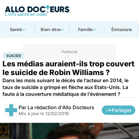
Santé
Bien-être
Famille
Émissions
Accueil
Bien-être
Psycho
Suicide
SUICIDE
Les médias auraient-ils trop couvert
le suicide de Robin Williams ?
Dans les mois suivant le décès de l’acteur en 2014, le
taux de suicide a grimpé en flèche aux Etats-Unis. La
faute à la couverture médiatique de l’événement ?
Par
La rédaction d'Allo Docteurs
Partager
Mis à jour le
12/02/2018