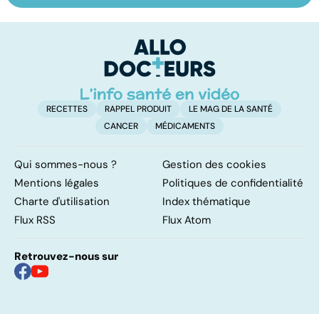
le passage à
des ados en
le
l'acte
souffrance
p
RECETTES
RAPPEL PRODUIT
LE MAG DE LA SANTÉ
CANCER
MÉDICAMENTS
Qui sommes-nous ?
Gestion des cookies
Mentions légales
Politiques de confidentialité
Charte d'utilisation
Index thématique
Flux RSS
Flux Atom
Retrouvez-nous sur