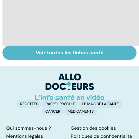
Voir toutes les fiches santé
Le café : une
Les aidants
Ad
mine d'or pour
familiaux aussi
e
notre santé ?
ont besoin d'aide
t
c
RECETTES
RAPPEL PRODUIT
LE MAG DE LA SANTÉ
CANCER
MÉDICAMENTS
Qui sommes-nous ?
Gestion des cookies
Mentions légales
Politiques de confidentialité