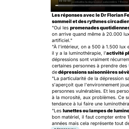
Les réponses avec le Dr Florian F
sommeil et des rythmes circadien
"Oui les
promenades quotidiennes 
on arrive quand même à 20.000 lux, 
artificiel."
"À l'intérieur, on a 500 à 1.500 lux 
il y a la luminothérapie, l'
activité 
dépressions sont vraiment récurrente
certaines personnes à prendre des
de
dépressions saisonnières sév
"La particularité de la dépression sa
s'aperçoit que l'environnement jou
personnes vulnérables. Et les perso
à la morosité, aux problèmes. Ce so
tendance à lui faire une luminothér
"Les
lunettes ou lampes de lumin
bon matériel, il faut compter entre
années mais cela représente tout d