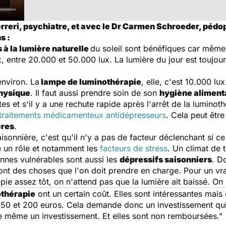
erreri, psychiatre, et avec le Dr Carmen Schroeder, pédo
s :
à la lumière naturelle
du soleil sont bénéfiques car même à 
entre 20.000 et 50.000 lux. La lumière du jour est toujour
environ. La
lampe de luminothérapie
, elle, c'est 10.000 l
physique
. Il faut aussi prendre soin de son
hygiène aliment
s et s'il y a une rechute rapide après l'arrêt de la luminoth
traitements médicamenteux antidépresseurs
. Cela peut êtr
ères
.
isonnière, c'est qu'il n'y a pas de facteur déclenchant si ce 
e un rôle et notamment les
facteurs de stress
. Un climat de t
nnes vulnérables sont aussi les
dépressifs saisonniers
. D
nt des choses que l'on doit prendre en charge. Pour un vrai
apie assez tôt, on n'attend pas que la lumière ait baissé. 
othérapie
ont un certain coût. Elles sont intéressantes mais
 150 et 200 euros. Cela demande donc un investissement qui p
e même un investissement. Et elles sont non remboursées."