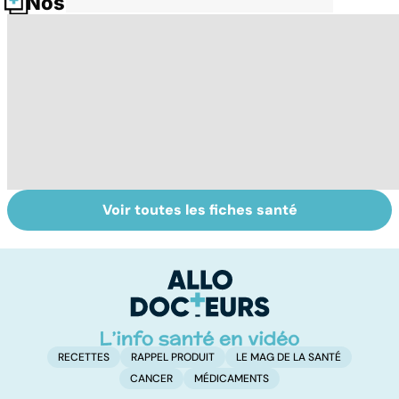
Nos fiches santé
Voir toutes les fiches santé
Post-partum : un
Les Français
Au
bouleversement
accros aux
d
après la
psychotropes ?
s
naissance
RECETTES
RAPPEL PRODUIT
LE MAG DE LA SANTÉ
CANCER
MÉDICAMENTS