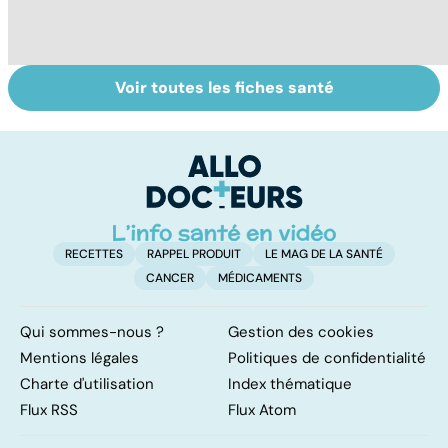
Voir toutes les fiches santé
Tout savoir sur
Inflammation des
Su
les infections
amygdales : que
le
pulmonaires
faire en cas
l'
d'angine ?
RECETTES
RAPPEL PRODUIT
LE MAG DE LA SANTÉ
CANCER
MÉDICAMENTS
Qui sommes-nous ?
Gestion des cookies
Mentions légales
Politiques de confidentialité
Charte d'utilisation
Index thématique
Flux RSS
Flux Atom