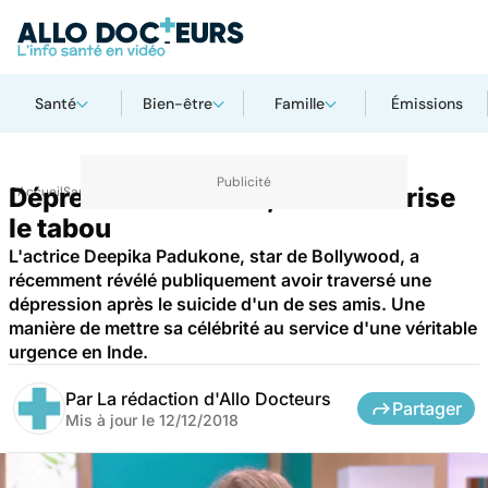
Santé
Bien-être
Famille
Émissions
Dépression : en Inde, une star brise
Accueil
Santé
le tabou
L'actrice Deepika Padukone, star de Bollywood, a
récemment révélé publiquement avoir traversé une
dépression après le suicide d'un de ses amis. Une
manière de mettre sa célébrité au service d'une véritable
urgence en Inde.
Par
La rédaction d'Allo Docteurs
Partager
Mis à jour le
12/12/2018