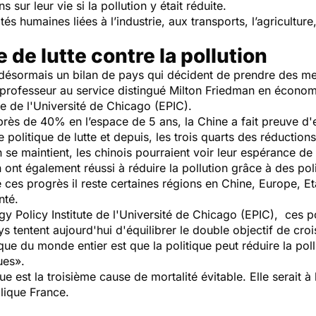
sur leur vie si la pollution y était réduite.
és humaines liées à l’industrie, aux transports, l’agriculture
 de lutte contre la pollution
 désormais un bilan de pays qui décident de prendre des mes
 professeur au service distingué Milton Friedman en économ
te de l'Université de Chicago (EPIC).
 près de 40% en l’espace de 5 ans, la Chine a fait preuve d
politique de lutte et depuis, les trois quarts des réduction
on se maintient, les chinois pourraient voir leur espérance d
 ont également réussi à réduire la pollution grâce à des poli
 ces progrès il reste certaines régions en Chine, Europe, Et
nté.
y Policy Institute de l'Université de Chicago (EPIC), ces 
s tentent aujourd'hui d'équilibrer le double objectif de cr
ique du monde entier est que la politique peut réduire la po
ques».
e est la troisième cause de mortalité évitable. Elle serait 
lique France.