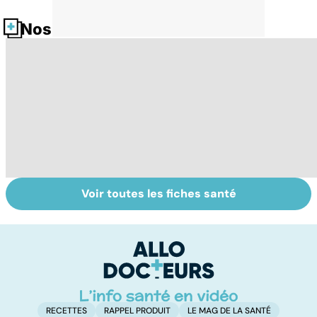
Nos fiches santé
Voir toutes les fiches santé
Ostéoporose :
Le magnésium,
In
préserver le
un oligo-élément
l
capital osseux
vital
F
so
RECETTES
RAPPEL PRODUIT
LE MAG DE LA SANTÉ