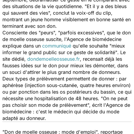
des situations de la vie quotidienne.
"Et il y a des bleus
qui sauvent des vies",
conclut la voix-off du clip,
montrant un jeune homme visiblement en bonne santé en
terminant avec son don.
Consciente des
"peurs",
"parfois excessives",
que le don
de moelle osseuse suscite, l'Agence de biomédecine
explique dans un
communiqué
qu'elle souhaite
"mieux
informer le grand public sur ce geste de solidarité"
. Le
site dédié,
dondemoelleosseuse.fr
, recensait déjà les
fausses idées sur le don pour mieux les démonter, dans
un souci d'attirer le plus grand nombre de donneurs.
Deux types de prélèvement permettent de donner : par
aphérèse (injection sous-cutanée, quatre heures environ)
ou par ponction dans les os postérieurs du bassin, ce qui
nécessite une hospitalisation de 48 heures.
"On ne peut
pas choisir son mode de prélèvement",
écrit l'Agence de
biomédecine : c'est le médecin qui décide du mode
adapté au donneur.
"Don de moelle osseuse : mode d'emploi", reportage