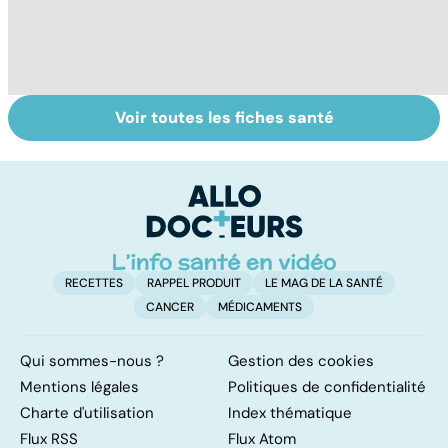
Voir toutes les fiches santé
Le lymphome, un
La moelle
T
cancer peu
osseuse, le
m
connu mais
berceau des
d
fréquent
cellules du sang
RECETTES
RAPPEL PRODUIT
LE MAG DE LA SANTÉ
CANCER
MÉDICAMENTS
Qui sommes-nous ?
Gestion des cookies
Mentions légales
Politiques de confidentialité
Charte d'utilisation
Index thématique
Flux RSS
Flux Atom