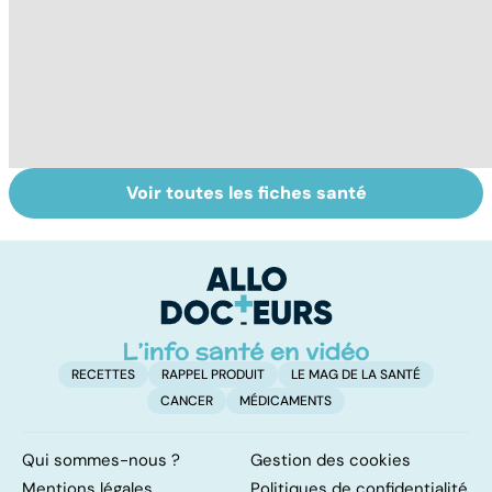
Voir toutes les fiches santé
Le lupus, une
Anémie :
E
maladie
symptômes,
os
complexe
causes et
bo
traitements
p
RECETTES
RAPPEL PRODUIT
LE MAG DE LA SANTÉ
CANCER
MÉDICAMENTS
Qui sommes-nous ?
Gestion des cookies
Mentions légales
Politiques de confidentialité