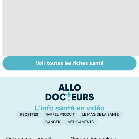
Voir toutes les fiches santé
Maladie de Lyme,
Tout savoir sur
I
quand les tiques
les infections
a
attaquent
pulmonaires
fa
d'
RECETTES
RAPPEL PRODUIT
LE MAG DE LA SANTÉ
CANCER
MÉDICAMENTS
Qui sommes-nous ?
Gestion des cookies