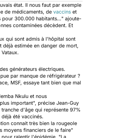
uvais état. Il nous faut par exemple
nurie de médicaments, de
vaccins
et
ns pour 300.000 habitants…
" ajoute-
rsonnes contaminées décèdent. Et
ux qui sont admis à l'hôpital sont
st déjà estimée en danger de mort,
 Vataux.
 des générateurs électriques.
mpue par manque de réfrigérateur ?
lace, MSF, essaye tant bien que mal
alemba Nkulu et nous
 plus important
", précise Jean-Guy
 tranche d'âge qui représente 97%
 déjà été vaccinés.
tion connait très bien la rougeole
es moyens financiers de le faire
"
pour ralentir l'épidémie. "
La