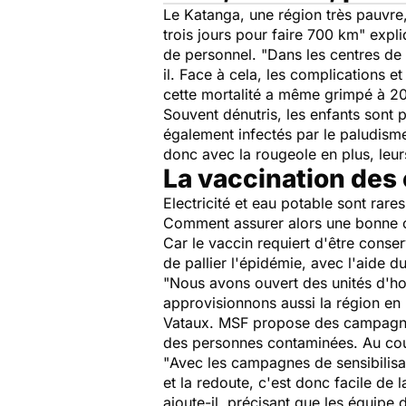
Le Katanga, une région très pauvre,
trois jours pour faire 700 km
" expl
de personnel. "
Dans les centres de
il. Face à cela, les complications 
cette mortalité a même grimpé à 2
Souvent dénutris, les enfants sont p
également infectés par le paludism
donc avec la rougeole en plus, leurs
La vaccination des
Electricité et eau potable sont rare
Comment assurer alors une bonne co
Car le vaccin requiert d'être conse
de pallier l'épidémie, avec l'aide d
"
Nous avons ouvert des unités d'ho
approvisionnons aussi la région en 
Vataux. MSF propose des campagnes
des personnes contaminées. Au cour
"
Avec les campagnes de sensibilisat
et la redoute, c'est donc facile de 
ajoute-il, précisant que les équipe 