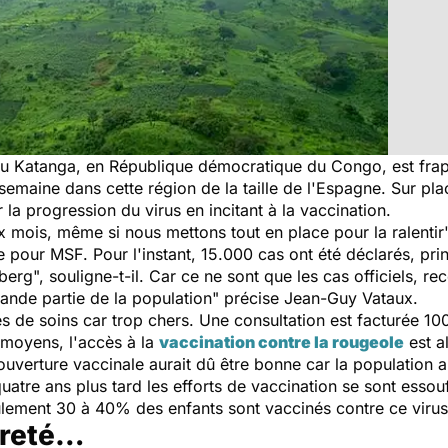
 du Katanga, en République démocratique du Congo, est frap
emaine dans cette région de la taille de l'Espagne.
Sur pla
 la progression du virus en incitant à la vaccination.
x mois, même si nous mettons tout en place pour la ralentir
ce pour
MSF
. Pour l'instant, 15.000 cas ont été déclarés, pr
eberg
", souligne-t-il. Car ce ne sont que les cas officiels, r
ande partie de la population
" précise Jean-Guy Vataux.
 de soins car trop chers. Une consultation est facturée 1000
 moyens, l'accès à la
vaccination contre la rougeole
est al
uverture vaccinale aurait dû être bonne car la population 
uatre ans plus tard les efforts de vaccination se sont esso
lement 30 à 40% des enfants sont vaccinés contre ce virus
vreté…