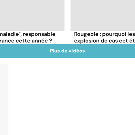
maladie", responsable
Rougeole : pourquoi le
France cette année ?
explosion de cas cet é
Plus de vidéos