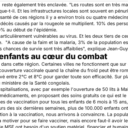
 reste également très enclavée. "
Les routes sont en très ma
ique-t-il. Et les infrastructures locales sont souvent en pé
 santé de ces régions il y a environ trois ou quatre médeci
et décès causés par la rougeole se multiplient. 10% des pe
0% au début de l'épidémie.
articulièrement vulnérables au virus. Et les deux tiers de ce
e. "
A cause de la faim et la malaria, 3% de la population e
 chances de survie sont très affaiblies
", explique Jean-Guy
 enfants au cœur du combat
s dans cette région. Certaines villes ne fonctionnent que sur
uverture vaccinale quand la chaîne du froid peut être ro
rvé entre 2°C et 8°C pour garder toute son efficacité. Sur p
u ministère de la Santé congolais.
spitalisations, avec par exemple l'ouverture de 50 lits à M
médicaments, en proposant des soins gratuits ce qui est le
 de vaccination pour tous les enfants de 6 mois à 15 ans,
s des six dernières semaines, plus de 100.000 enfants ont
ion à la vaccination, nous arrivons à convaincre. La popula
la motiver pour se faire vacciner, mais encore faut-il avoir l
de MSF ont besoin d'un soutien matériel, financier et humain 