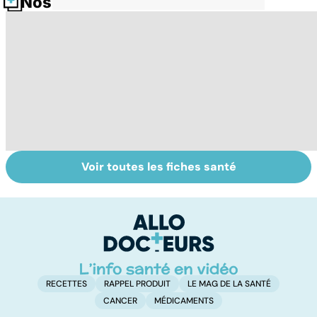
Nos fiches santé
Voir toutes les fiches santé
Staphylocoque
La septicémie ou
To
doré : une
sepsis : quand les
le
bactérie sous
germes
p
surveillance
envahissent
l'organisme
RECETTES
RAPPEL PRODUIT
LE MAG DE LA SANTÉ
CANCER
MÉDICAMENTS