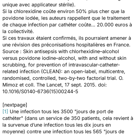
unique avec applicateur stérile).
Si la chlorexidine coûte environ 50% plus cher que la
povidone iodée, les auteurs rappellent que le traitement
de chaque infection par cathéter coûte… 20.000 euros à
la collectivité.
Si ces travaux étaient confirmés, ils pourraient amener à
une révision des préconisations hospitalières en France.
Source :
Skin antisepsis with chlorhexidine–alcohol
versus povidone iodine–alcohol, with and without skin
scrubbing, for prevention of intravascular-catheter-
related infection (CLEAN): an open-label, multicentre,
randomised, controlled, two-by-two factorial trial.
O.
Mimoz et coll. The Lancet, 17 sept. 2015. doi:
10.1016/S0140-6736(15)00244-5
[nextpage]
[1]
Une infection tous les 3500 "jours de port de
cathéter" (dans un service de 350 patients, cela revient à
la survenue d’une infection tous les dix jours en
moyenne) contre une infection tous les 565 "jours de