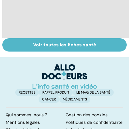
Voir toutes les fiches santé
Tout savoir sur
Inflammation des
Su
les infections
amygdales : que
le
pulmonaires
faire en cas
l'
d'angine ?
RECETTES
RAPPEL PRODUIT
LE MAG DE LA SANTÉ
CANCER
MÉDICAMENTS
Qui sommes-nous ?
Gestion des cookies
Mentions légales
Politiques de confidentialité