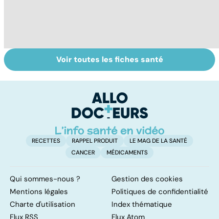
Voir toutes les fiches santé
Tout savoir sur
Inflammation des
Su
les infections
amygdales : que
le
pulmonaires
faire en cas
l'
d'angine ?
RECETTES
RAPPEL PRODUIT
LE MAG DE LA SANTÉ
CANCER
MÉDICAMENTS
Qui sommes-nous ?
Gestion des cookies
Mentions légales
Politiques de confidentialité
Charte d'utilisation
Index thématique
Flux RSS
Flux Atom