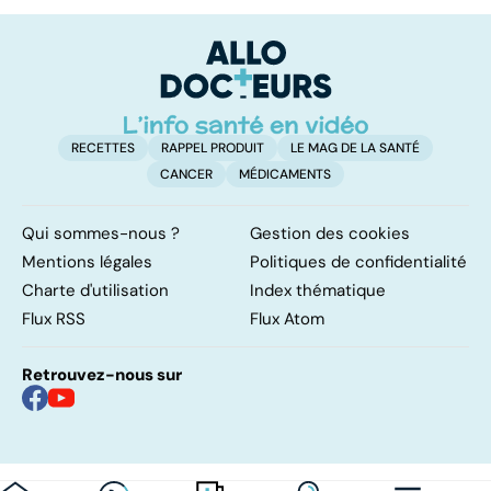
digestion ?
FODMAP, une
: 
solution ?
e
c
RECETTES
RAPPEL PRODUIT
LE MAG DE LA SANTÉ
CANCER
MÉDICAMENTS
Qui sommes-nous ?
Gestion des cookies
Mentions légales
Politiques de confidentialité
Charte d'utilisation
Index thématique
Flux RSS
Flux Atom
Retrouvez-nous sur