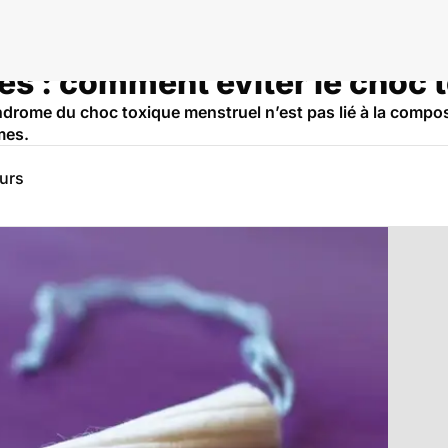
es : comment éviter le choc 
syndrome du choc toxique menstruel n’est pas lié à la compo
mes.
eurs