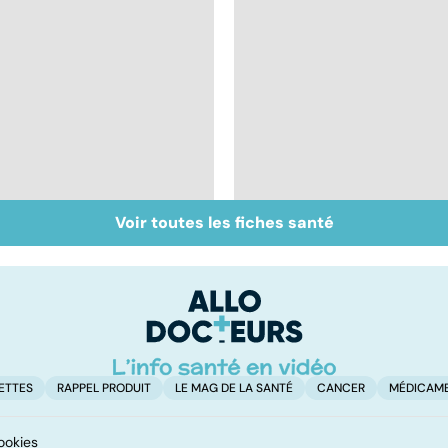
Voir toutes les fiches santé
Inflammation des
Suicide : prévenir le
amygdales : que faire
passage à l'acte
en cas d'angine ?
ETTES
RAPPEL PRODUIT
LE MAG DE LA SANTÉ
CANCER
MÉDICAM
ookies