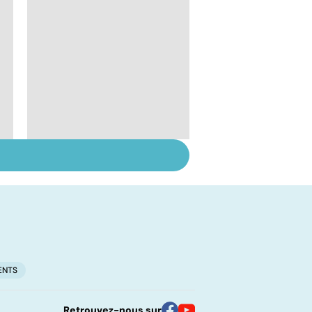
Le lupus, une maladie
complexe
ENTS
Retrouvez-nous sur