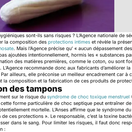
ygiéniques sont-ils sans risques ? L’Agence nationale de sécu
r la composition des
protections intimes
et révèle la prése
hosate
. Mais l’Agence précise qu’ «
aucun dépassement des s
as ajoutées intentionnellement, hormis les « substances pa
ination des matières premières, comme le coton, ou sont f
). L’Agence recommande donc aux fabricants d’améliorer la 
ar ailleurs, elle préconise un meilleur encadrement car à ce 
 la composition et la fabrication de ces produits de protect
ion des tampons
ement sur le risque du
syndrome de choc toxique menstruel
(
ette forme particulière de choc septique peut entraîner d
otentiellement mortelle. L’Anses affirme que le syndrome d
n de ces protections
». Le responsable, c’est la toxine bacté
er dans le sang. Pour limiter les risques, il faut donc respec
n :