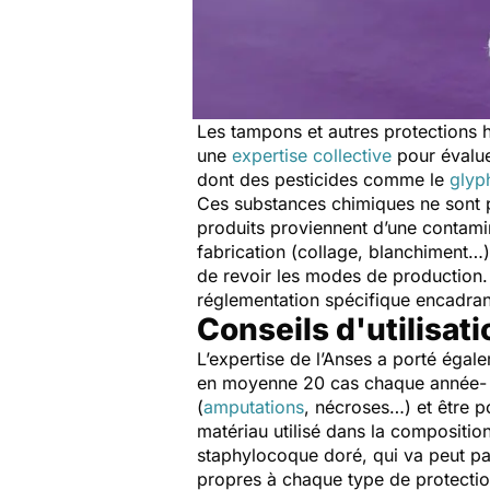
Les tampons et autres protections h
une
expertise collective
pour évalue
dont des pesticides comme le
glyp
Ces substances chimiques ne sont p
produits proviennent d’une contam
fabrication (collage, blanchiment…
de revoir les modes de production. P
réglementation spécifique encadrant
Conseils d'utilisat
L’expertise de l’Anses a porté égal
en moyenne 20 cas chaque année- c
(
amputations
, nécroses…) et être p
matériau utilisé dans la compositio
staphylocoque doré, qui va peut pass
propres à chaque type de protectio