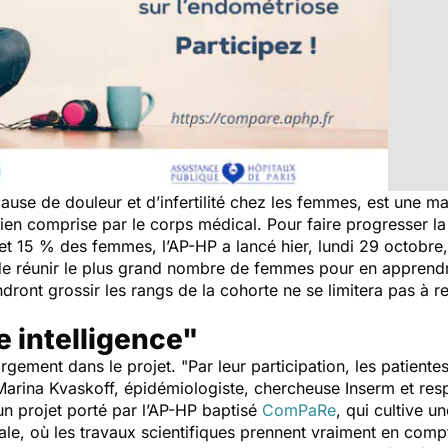
ause de douleur et d’infertilité chez les femmes, est une m
 bien comprise par le corps médical. Pour faire progresser l
t 15 % des femmes, l’AP-HP a lancé hier, lundi 29 octobre, 
 de réunir le plus grand nombre de femmes pour en apprendre
ndront grossir les rangs de la cohorte ne se limitera pas à re
e intelligence"
argement dans le projet. "
Par leur participation, les patient
Marina Kvaskoff, épidémiologiste, chercheuse Inserm et resp
d'un projet porté par l’AP-HP baptisé
ComPaRe
, qui cultive u
ale, où les travaux scientifiques prennent vraiment en com