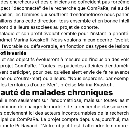
t des chercheurs et des cliniciens ne coïncident pas forcém
aspect "déconnecté" de la recherche que ComPaRe, né au dé
vailler, les femmes qui souffrent d’endométriose nous parle
vaillons dans cette direction, tous ensemble et en bonne intel
sont d'ailleurs associées au projet de cohorte.
adie et son profil évolutif semble pour l’instant la priorité
 admet Marina Kvaskoff.
Nous voulons mieux décrire l’évoluti
 favorable ou défavorable, en fonction des types de lésions
ofils variés
 et ses objectifs évolueront à mesure de l’inclusion des vol
 projet ComPaRe. "
Toutes les patientes atteintes d’endomé
nt participer, pour peu qu’elles aient envie de faire avanc
ine ou d'outre-mer) ou ailleurs.
"Nous espérons, par exempl
les territoires d’outre-Mer"
, précise Marina Kvaskoff.
uté de malades chroniques
le non seulement sur l’endométriose, mais sur toutes les m
mbition de changer le modèle de la recherche classique en
 ils deviennent ici des acteurs incontournables de la recherc
ncipal de ComPaRe. Le projet compte depuis aujourd’hui, m
 pour le Pr Ravaud.
"Notre objectif est d’atteindre le nombr