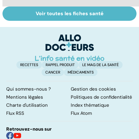
Voir toutes les fiches santé
Hépatites : le foie
Tout savoir sur
I
en péril
les infections
a
pulmonaires
fa
d'
RECETTES
RAPPEL PRODUIT
LE MAG DE LA SANTÉ
CANCER
MÉDICAMENTS
Qui sommes-nous ?
Gestion des cookies
Mentions légales
Politiques de confidentialité
Charte d'utilisation
Index thématique
Flux RSS
Flux Atom
Retrouvez-nous sur