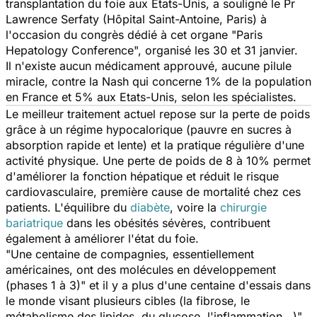
transplantation du foie aux Etats-Unis, a souligné le Pr
Lawrence Serfaty (Hôpital Saint-Antoine, Paris) à
l'occasion du congrès dédié à cet organe "Paris
Hepatology Conference", organisé les 30 et 31 janvier.
Il n'existe aucun médicament approuvé, aucune pilule
miracle, contre la Nash qui concerne 1% de la population
en France et 5% aux Etats-Unis, selon les spécialistes.
Le meilleur traitement actuel repose sur la perte de poids
grâce à un régime hypocalorique (pauvre en sucres à
absorption rapide et lente) et la pratique régulière d'une
activité physique. Une perte de poids de 8 à 10% permet
d'améliorer la fonction hépatique et réduit le risque
cardiovasculaire, première cause de mortalité chez ces
patients. L'équilibre du
diabète
, voire la
chirurgie
bariatrique
dans les obésités sévères, contribuent
également à améliorer l'état du foie.
"Une centaine de compagnies, essentiellement
américaines, ont des molécules en développement
(phases 1 à 3)" et il y a plus d'une centaine d'essais dans
le monde visant plusieurs cibles (la fibrose, le
métabolisme des lipides, du glucose, l'inflammation...)",