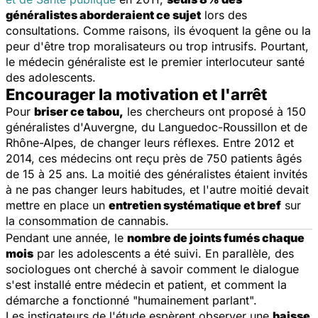
généralistes aborderaient ce sujet
lors des
consultations. Comme raisons, ils évoquent la gêne ou la
peur d'être trop moralisateurs ou trop intrusifs. Pourtant,
le médecin généraliste est le premier interlocuteur santé
des adolescents.
Encourager la motivation et l'arrêt
Pour
briser ce tabou,
les chercheurs ont proposé à 150
généralistes d'Auvergne, du Languedoc-Roussillon et de
Rhône-Alpes, de changer leurs réflexes. Entre 2012 et
2014, ces médecins ont reçu près de 750 patients âgés
de 15 à 25 ans. La moitié des généralistes étaient invités
à ne pas changer leurs habitudes, et l'autre moitié devait
mettre en place un
entretien systématique et bref
sur
la consommation de cannabis.
Pendant une année, le
nombre de joints fumés chaque
mois
par les adolescents a été suivi. En parallèle, des
sociologues ont cherché à savoir comment le dialogue
s'est installé entre médecin et patient, et comment la
démarche a fonctionné "humainement parlant".
Les instigateurs de l'étude espèrent observer une
baisse