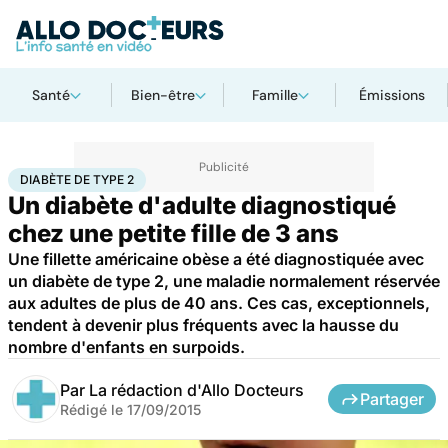
Santé
Bien-être
Famille
Émissions
Accueil
Bien-être
Nutrition
Diabète de type 2
DIABÈTE DE TYPE 2
Un diabète d'adulte diagnostiqué
chez une petite fille de 3 ans
Une fillette américaine obèse a été diagnostiquée avec
un diabète de type 2, une maladie normalement réservée
aux adultes de plus de 40 ans. Ces cas, exceptionnels,
tendent à devenir plus fréquents avec la hausse du
nombre d'enfants en surpoids.
Par
La rédaction d'Allo Docteurs
Partager
Rédigé le
17/09/2015