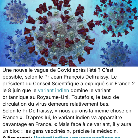
Une nouvelle vague de Covid après l’été ? C’est
possible, selon le Pr Jean-François Delfraissy. Le
président du Conseil Scientifique a expliqué sur France 2
le 8 juin que le
variant indien
domine le variant
britannique au Royaume-Uni. Toutefois, le taux de
circulation du virus demeure relativement bas.
Selon le Pr Delfraissy, « nous aurons la même chose en
France ». D’après lui, le variant indien va apparaître
davantage en France. « Mais face à ce variant, il y aura
un bloc : les gens vaccinés », précise le médecin.
A lire aussi :
Variant indien : on vous explique sa