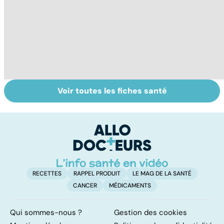
Voir toutes les fiches santé
Tout savoir sur
Covid-19 : tout
I
les infections
savoir sur la
a
pulmonaires
maladie
fa
d'
RECETTES
RAPPEL PRODUIT
LE MAG DE LA SANTÉ
CANCER
MÉDICAMENTS
Qui sommes-nous ?
Gestion des cookies