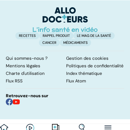
complexe
causes et
bo
traitements
p
RECETTES
RAPPEL PRODUIT
LE MAG DE LA SANTÉ
CANCER
MÉDICAMENTS
Qui sommes-nous ?
Gestion des cookies
Mentions légales
Politiques de confidentialité
Charte d'utilisation
Index thématique
Flux RSS
Flux Atom
Retrouvez-nous sur