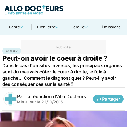
Santé
Bien-être
Famille
Émissions
Accueil
Santé
Maladies
Maladies cardiaques
Coeur
COEUR
Peut-on avoir le coeur à droite ?
Dans le cas d'un situs inversus, les principaux organes
sont du mauvais côté : le cœur à droite, le foie à
gauche... Comment le diagnostiquer ? Peut-il y avoir
des conséquences sur la santé ?
Par
La rédaction d'Allo Docteurs
Partager
Mis à jour le
22/10/2015