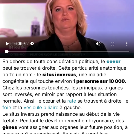
En dehors de toute considération politique, le
coeur
peut se trouver à droite. Cette particularité anatomique
porte un nom : le
situs inversus
, une maladie
congénitale qui touche environ
1 personne sur 10 000
.
Chez les personnes touchées, les principaux organes
sont inversés, en miroir par rapport à leur situation
normale. Ainsi, le cœur et la
rate
se trouvent à droite, le
foie
et la
vésicule biliaire
à gauche.
Le
situs inversus
prend naissance au début de la vie
fœtale. Pendant le développement embryonnaire, des
gènes
vont assigner aux organes leur future position, à
mesure qu’ils grandissent. En clair, ils vont leur