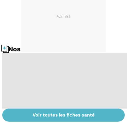
Nos fiches santé
Voir toutes les fiches santé
Le lupus, une
Anémie :
E
maladie
symptômes,
os