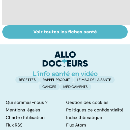
Voir toutes les fiches santé
Le lupus, une
Anémie :
E
maladie
symptômes,
os
complexe
causes et
bo
traitements
p
RECETTES
RAPPEL PRODUIT
LE MAG DE LA SANTÉ
CANCER
MÉDICAMENTS
Qui sommes-nous ?
Gestion des cookies
Mentions légales
Politiques de confidentialité
Charte d'utilisation
Index thématique
Flux RSS
Flux Atom